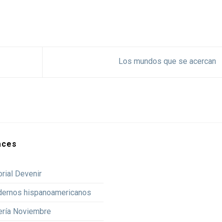
Los mundos que se acercan
aces
orial Devenir
dernos hispanoamericanos
ería Noviembre