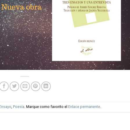
Ensayo
,
Poesía
. Marque como favorito el
Enlace permanente
.
A